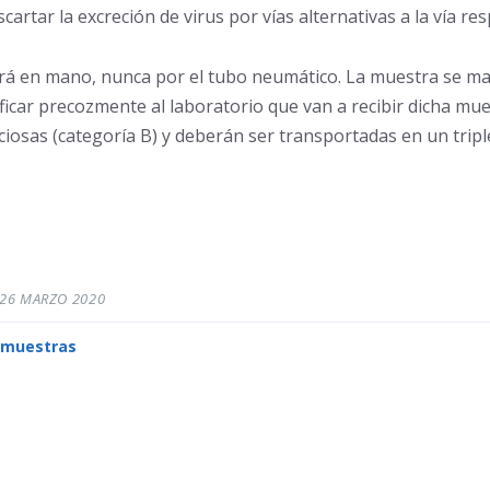
artar la excreción de virus por vías alternativas a la vía res
hará en mano, nunca por el tubo neumático. La muestra se m
icar precozmente al laboratorio que van a recibir dicha mues
iosas (categoría B) y deberán ser transportadas en un trip
26 MARZO 2020
T
muestras
a
g
s
: