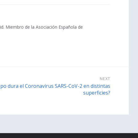
i
k
e
rid. Miembro de la Asociación Española de
s
:
NEXT
po dura el Coronavirus SARS-CoV-2 en distintas
superficies?