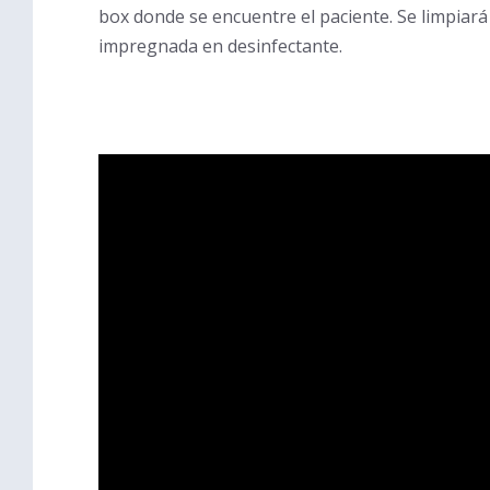
box donde se encuentre el paciente. Se limpiará 
impregnada en desinfectante.