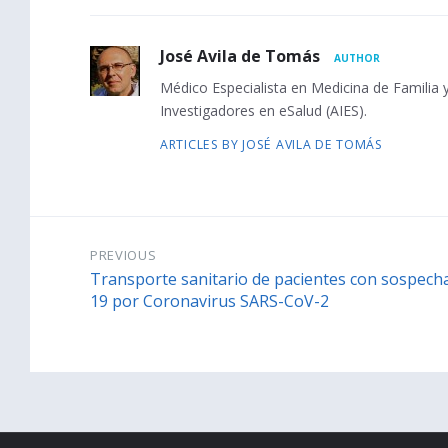
r
y
:
A
José Avila de Tomás
AUTHOR
u
Médico Especialista en Medicina de Familia
Investigadores en eSalud (AIES).
t
ARTICLES BY JOSÉ AVILA DE TOMÁS
h
o
r
B
PREVIOUS
i
Transporte sanitario de pacientes con sospech
19 por Coronavirus SARS-CoV-2
o