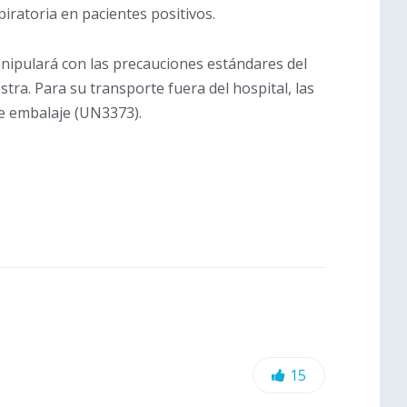
piratoria en pacientes positivos.
anipulará con las precauciones estándares del
tra. Para su transporte fuera del hospital, las
le embalaje (UN3373).
L
15