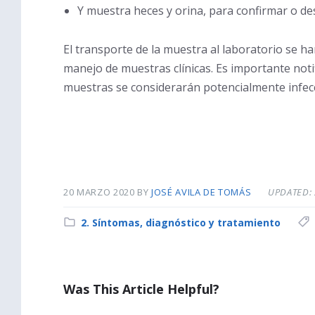
Y muestra heces y orina, para confirmar o desc
El transporte de la muestra al laboratorio se 
manejo de muestras clínicas. Es importante notif
muestras se considerarán potencialmente infecc
20 MARZO 2020
BY
JOSÉ AVILA DE TOMÁS
UPDATED: 
C
2. Síntomas, diagnóstico y tratamiento
a
t
e
Was This Article Helpful?
g
o