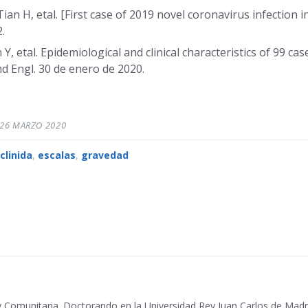
ian H, etal. [First case of 2019 novel coronavirus infection 
.
, etal. Epidemiological and clinical characteristics of 99 c
d Engl. 30 de enero de 2020.
26 MARZO 2020
T
clinida
,
escalas
,
gravedad
a
g
s
:
 y Comunitaria. Doctorando en la Universidad Rey Juan Carlos de Mad