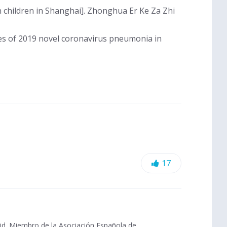
in children in Shanghai]. Zhonghua Er Ke Za Zhi
ases of 2019 novel coronavirus pneumonia in
L
17
i
k
e
rid. Miembro de la Asociación Española de