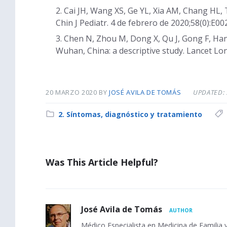
Cai JH, Wang XS, Ge YL, Xia AM, Chang HL, T
Chin J Pediatr. 4 de febrero de 2020;58(0):E002
Chen N, Zhou M, Dong X, Qu J, Gong F, Han Y
Wuhan, China: a descriptive study. Lancet Lon
20 MARZO 2020
BY
JOSÉ AVILA DE TOMÁS
UPDATED: 
C
2. Síntomas, diagnóstico y tratamiento
a
t
e
Was This Article Helpful?
g
o
r
y
:
A
José Avila de Tomás
AUTHOR
Médico Especialista en Medicina de Familia