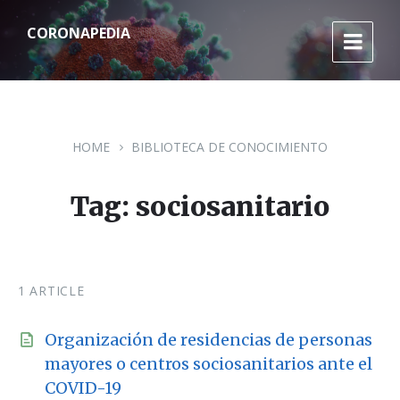
S
S
S
k
k
k
CORONAPEDIA
i
i
i
p
p
p
t
t
t
o
o
o
c
m
f
o
a
o
n
i
o
HOME
BIBLIOTECA DE CONOCIMIENTO
t
n
t
e
n
e
n
a
r
Tag: sociosanitario
t
v
i
g
a
t
i
1 ARTICLE
o
n
Organización de residencias de personas
mayores o centros sociosanitarios ante el
COVID-19