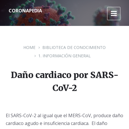
S
S
S
k
k
k
CORONAPEDIA
i
i
i
p
p
p
t
t
t
o
o
o
c
m
f
o
a
o
n
i
o
HOME
BIBLIOTECA DE CONOCIMIENTO
t
n
t
e
n
e
1. INFORMACIÓN GENERAL
n
a
r
t
v
i
Daño cardiaco por SARS-
g
a
t
CoV-2
i
o
n
El SARS-CoV-2 al igual que el MERS-CoV, produce daño
cardiaco agudo e insuficiencia cardiaca. El daño