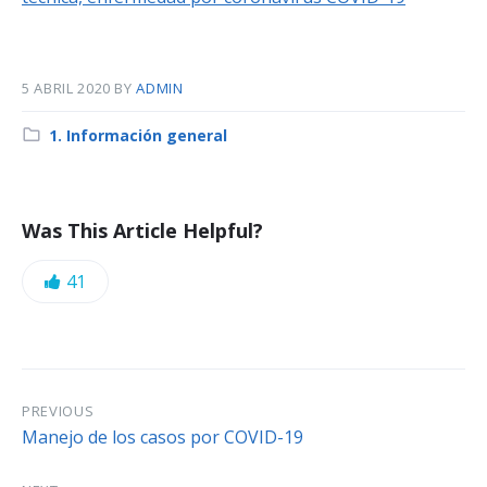
5 ABRIL 2020
BY
ADMIN
C
1. Información general
a
t
e
Was This Article Helpful?
g
o
L
41
r
y
i
:
k
e
PREVIOUS
Manejo de los casos por COVID-19
s