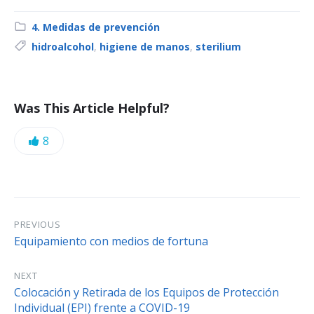
C
4. Medidas de prevención
a
T
hidroalcohol
,
higiene de manos
,
sterilium
t
a
e
g
g
s
Was This Article Helpful?
o
:
r
y
L
8
:
i
k
e
PREVIOUS
Equipamiento con medios de fortuna
s
:
NEXT
Colocación y Retirada de los Equipos de Protección
Individual (EPI) frente a COVID-19