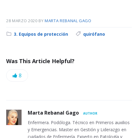
28 MARZO 2020
BY
MARTA REBANAL GAGO
C
3. Equipos de protección
T
quirófano
a
a
t
g
e
s
Was This Article Helpful?
g
:
o
L
8
r
y
i
:
k
e
A
Marta Rebanal Gago
AUTHOR
s
u
Enfermera. Podóloga. Técnico en Primeros auxilios
y Emergencias. Master en Gestión y Liderazgo en
t
:
cuidados de Enfermería. Experto en Patología y