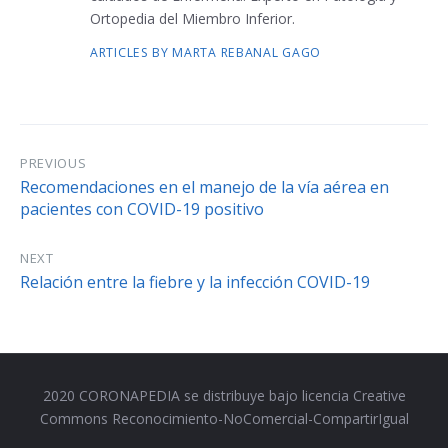
h
Ortopedia del Miembro Inferior.
o
ARTICLES BY MARTA REBANAL GAGO
r
B
i
PREVIOUS
o
Recomendaciones en el manejo de la vía aérea en
pacientes con COVID-19 positivo
NEXT
Relación entre la fiebre y la infección COVID-19
2020 CORONAPEDIA se distribuye bajo licencia Creative
Commons Reconocimiento-NoComercial-CompartirIgual