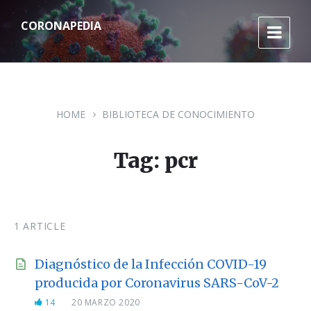
S
S
S
k
k
k
CORONAPEDIA
i
i
i
p
p
p
t
t
t
o
o
o
c
m
f
o
a
o
n
i
o
HOME
BIBLIOTECA DE CONOCIMIENTO
t
n
t
e
n
e
n
a
r
Tag: pcr
t
v
i
g
a
t
i
1 ARTICLE
o
n
Diagnóstico de la Infección COVID-19
producida por Coronavirus SARS-CoV-2
14
20 MARZO 2020